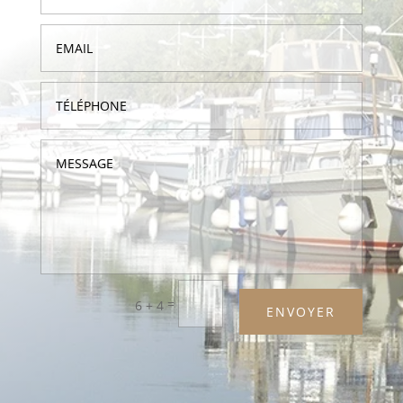
=
6 + 4
ENVOYER